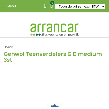
0
Menu
Home
Gehwol Teenverdelers G D medium
3st