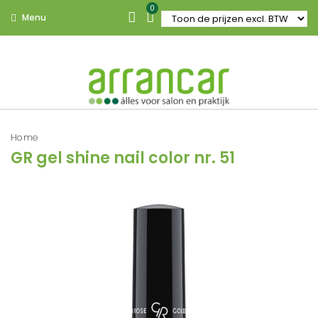
0
Menu
Home
GR gel shine nail color nr. 51