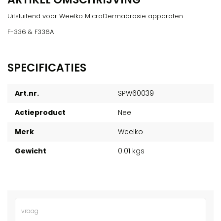
Uitsluitend voor Weelko MicroDermabrasie apparaten
F-336 & F336A
SPECIFICATIES
Art.nr.
SPW60039
Actieproduct
Nee
Merk
Weelko
Gewicht
0.01 kgs