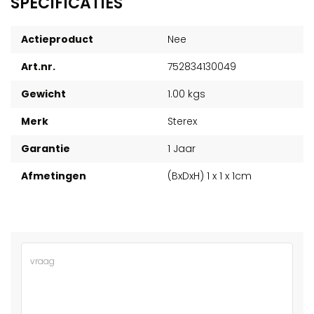
SPECIFICATIES
Actieproduct
Nee
Art.nr.
752834130049
Gewicht
1.00 kgs
Merk
Sterex
Garantie
1 Jaar
Afmetingen
(BxDxH) 1 x 1 x 1cm