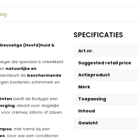
raag
SPECIFICATIES
r Gevoelige (Hoofd)huid &
Art.nr.
egel die speciaal is ontwikkeld
Suggested retail price
en
natuurlijke en
Actieproduct
ndersteunt de
beschermende
tegen bacteriën, schimmels en
Merk
iënten
biedt de Bodygel een
Toepassing
zorging
, ideaal voor dagelijks
Inhoud
voor crèmes, lotions of zalven
Gewicht
ampoo
, met name bij een
oos
. Voor wie een conditioner