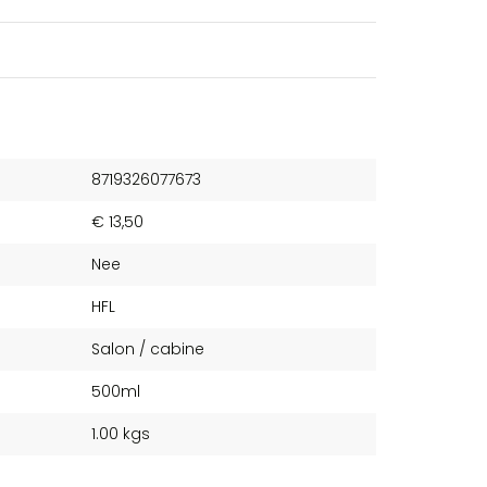
8719326077673
€ 13,50
Nee
HFL
Salon / cabine
500ml
1.00 kgs