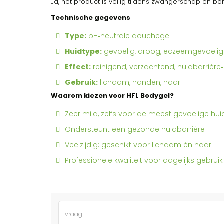
Ja, het product is veilig tijdens zwangerschap en bo
Technische gegevens
Type:
pH‑neutrale douchegel
Huidtype:
gevoelig, droog, eczeemgevoelig
Effect:
reinigend, verzachtend, huidbarrièr
Gebruik:
lichaam, handen, haar
Waarom kiezen voor HFL Bodygel?
Zeer mild, zelfs voor de meest gevoelige hui
Ondersteunt een gezonde huidbarrière
Veelzijdig: geschikt voor lichaam én haar
Professionele kwaliteit voor dagelijks gebruik