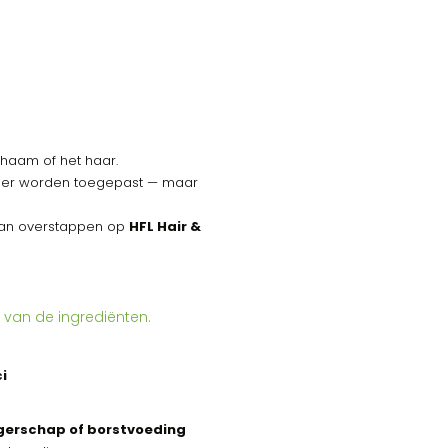
chaam of het haar.
ioner worden toegepast — maar
 kan overstappen op
HFL Hair &
 van de ingrediënten.
i
gerschap of borstvoeding