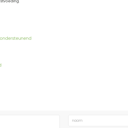
rstvoeding.
e‑ondersteunend
d