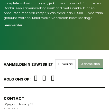
complete saloninrichtingen; je kunt voortaan ook financieren!
Dankzij een samenwerkingsverband met Grenke, kunnen
producten met een kostprijs van meer dan € 500,00 voortaan
gehuurd worden. Maar welke voordelen biedt leasing?
Lees verder
Aanmelden
AANMELDEN NIEUWSBRIEF
VOLG ONS OP:
CONTACT
Wijngaardsweg 22