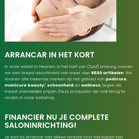
ARRANCAR IN HET KORT
In onze winkel in Heerlen, in het hart van (Zuid) Limburg, voeren
we een breed assortiment van meer dan
8500 artikelen
. We
leveren alle bekende merken op het gebied van
pedicure
,
manicure
beauty
/
schoonheid
en
wellness
, tegen de
meest vriendelijke prijzen. Deze producten zijn ook terug te
vinden in onze webshop.
FINANCIER NU JE COMPLETE
SALONINRICHTING!
Je kunt bij Arrancar niet alleen terecht voor het kopen van