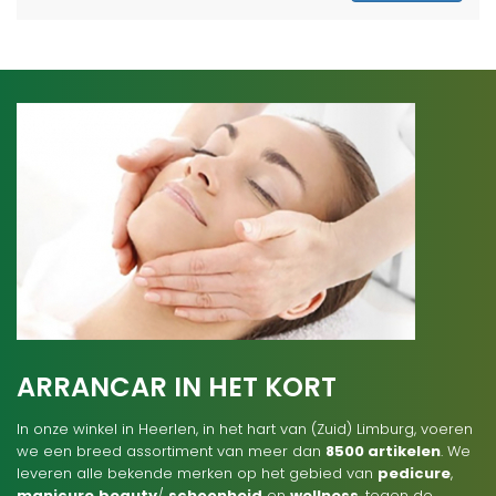
ARRANCAR IN HET KORT
In onze winkel in Heerlen, in het hart van (Zuid) Limburg, voeren
we een breed assortiment van meer dan
8500 artikelen
. We
leveren alle bekende merken op het gebied van
pedicure
,
manicure
beauty
/
schoonheid
en
wellness
, tegen de