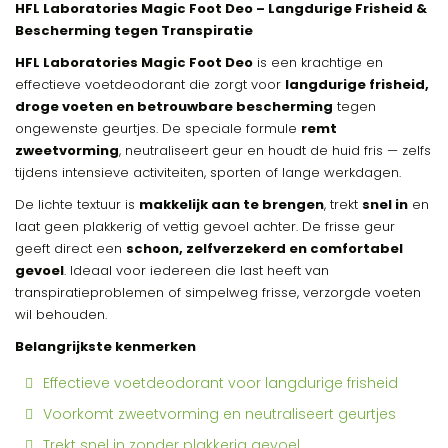
HFL Laboratories Magic Foot Deo – Langdurige Frisheid &
Bescherming tegen Transpiratie
HFL Laboratories Magic Foot Deo
is een krachtige en
effectieve voetdeodorant die zorgt voor
langdurige frisheid,
droge voeten en betrouwbare bescherming
tegen
ongewenste geurtjes. De speciale formule
remt
zweetvorming
, neutraliseert geur en houdt de huid fris — zelfs
tijdens intensieve activiteiten, sporten of lange werkdagen.
De lichte textuur is
makkelijk aan te brengen
, trekt
snel in
en
laat geen plakkerig of vettig gevoel achter. De frisse geur
geeft direct een
schoon, zelfverzekerd en comfortabel
gevoel
. Ideaal voor iedereen die last heeft van
transpiratieproblemen of simpelweg frisse, verzorgde voeten
wil behouden.
Belangrijkste kenmerken
Effectieve voetdeodorant voor langdurige frisheid
Voorkomt zweetvorming en neutraliseert geurtjes
Trekt snel in zonder plakkerig gevoel