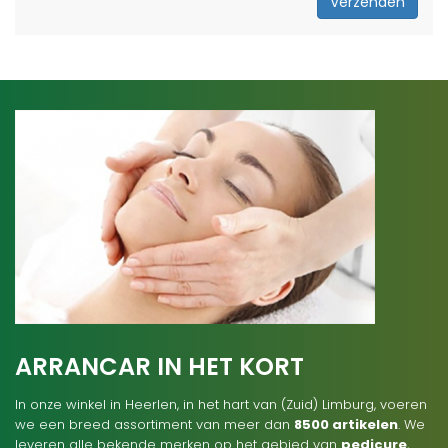
Verzenden
ARRANCAR IN HET KORT
In onze winkel in Heerlen, in het hart van (Zuid) Limburg, voeren
we een breed assortiment van meer dan
8500 artikelen
. We
leveren alle bekende merken op het gebied van
pedicure
,