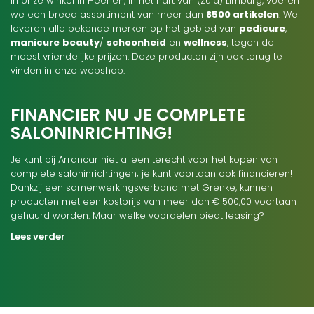
In onze winkel in Heerlen, in het hart van (Zuid) Limburg, voeren
we een breed assortiment van meer dan
8500 artikelen
. We
leveren alle bekende merken op het gebied van
pedicure
,
manicure
beauty
/
schoonheid
en
wellness
, tegen de
meest vriendelijke prijzen. Deze producten zijn ook terug te
vinden in onze webshop.
FINANCIER NU JE COMPLETE
SALONINRICHTING!
Je kunt bij Arrancar niet alleen terecht voor het kopen van
complete saloninrichtingen; je kunt voortaan ook financieren!
Dankzij een samenwerkingsverband met Grenke, kunnen
producten met een kostprijs van meer dan € 500,00 voortaan
gehuurd worden. Maar welke voordelen biedt leasing?
Lees verder