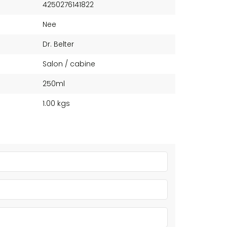
4250276141822
Nee
Dr. Belter
Salon / cabine
250ml
1.00 kgs