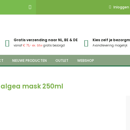
Inloggen
Gratis verzending naar NL, BE & DE
Kies zelf je bezor
vanaf
€ 75,- ex. btw
gratis bezorgd
Avondlevering mogelijk
CT
NIEUWE PRODUCTEN
OUTLET
WEBSHOP
x algea mask 250ml