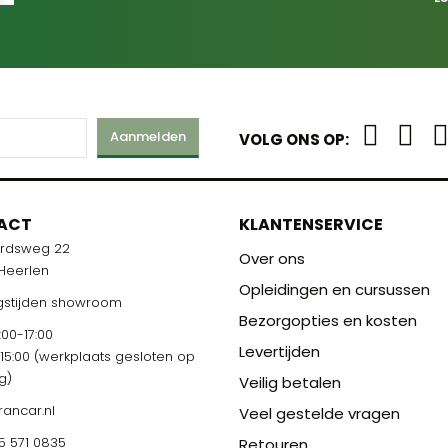
Aanmelden
VOLG ONS OP:
ACT
KLANTENSERVICE
ardsweg 22
Over ons
 Heerlen
Opleidingen en cursussen
stijden showroom
Bezorgopties en kosten
00-17:00
Levertijden
-15:00 (werkplaats gesloten op
g)
Veilig betalen
rancar.nl
Veel gestelde vragen
5 571 0835
Retouren