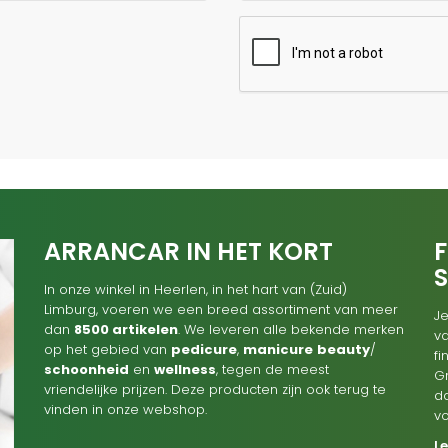
ARRANCAR IN HET KORT
F
In onze winkel in Heerlen, in het hart van (Zuid)
Limburg, voeren we een breed assortiment van meer
Je
dan
8500 artikelen
. We leveren alle bekende merken
va
op het gebied van
pedicure
,
manicure
beauty
/
f
schoonheid
en
wellness
, tegen de meest
G
vriendelijke prijzen. Deze producten zijn ook terug te
d
vinden in onze webshop.
v
L