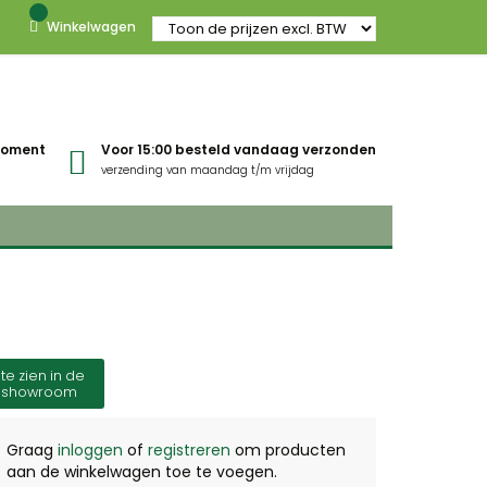
Winkelwagen
gmoment
Voor 15:00 besteld vandaag verzonden
verzending van maandag t/m vrijdag
te zien in de
showroom
Graag
inloggen
of
registreren
om producten
aan de winkelwagen toe te voegen.