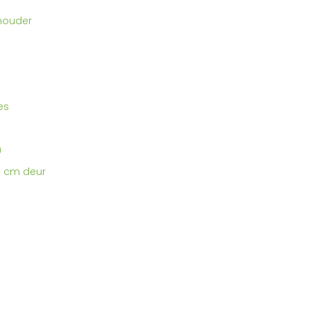
nhouder
es
)
3 cm deur