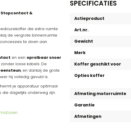
SPECIFICATIES
l Stopcontact &
Actieproduct
edicurekoffer die extra ruimte
Art.nr.
kzij de vergrote binnenruimte
Gewicht
r concessies te doen aan
Merk
ntact
en een
oprolbaar snoer
n zonder losse kabels. De
Koffer geschikt voor
beensteun
, en dankzij de grote
Opties koffer
eer hij volledig gevuld is.
ermt je apparatuur optimaal
 die dagelijks onderweg zijn.
Afmeting motorruimte
Garantie
remotoren
Afmetingen