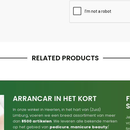
RELATED PRODUCTS
ARRANCAR IN HET KORT
F
In onze winkel in Heerlen, in het hart van (Zuid)
Limburg, voeren we een breed assortiment van meer
Je
dan
8500 artikelen
. We leveren alle bekende merken
va
op het gebied van
pedicure
,
manicure
beauty
/
f