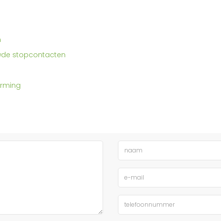
n
uwde stopcontacten
erming