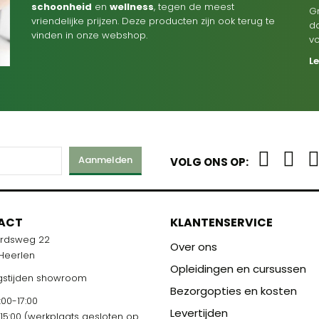
schoonheid
en
wellness
, tegen de meest
G
vriendelijke prijzen. Deze producten zijn ook terug te
d
vinden in onze webshop.
v
L
Aanmelden
VOLG ONS OP:
ACT
KLANTENSERVICE
ardsweg 22
Over ons
 Heerlen
Opleidingen en cursussen
stijden showroom
Bezorgopties en kosten
00-17:00
Levertijden
-15:00 (werkplaats gesloten op