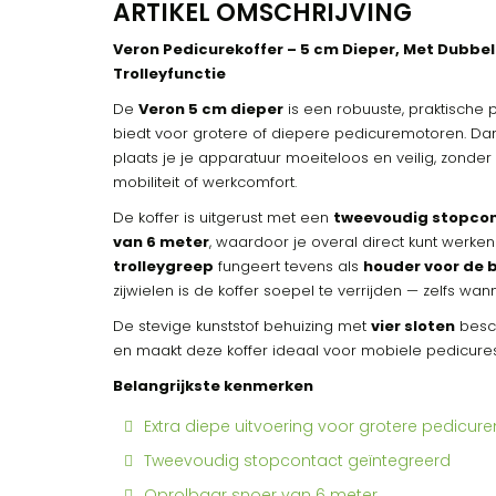
ARTIKEL OMSCHRIJVING
Veron Pedicurekoffer – 5 cm Dieper, Met Dubbe
Trolleyfunctie
De
Veron 5 cm dieper
is een robuuste, praktische p
biedt voor grotere of diepere pedicuremotoren. Dan
plaats je je apparatuur moeiteloos en veilig, zonde
mobiliteit of werkcomfort.
De koffer is uitgerust met een
tweevoudig stopco
van 6 meter
, waardoor je overal direct kunt werke
trolleygreep
fungeert tevens als
houder voor de 
zijwielen is de koffer soepel te verrijden — zelfs wann
De stevige kunststof behuizing met
vier sloten
besch
en maakt deze koffer ideaal voor mobiele pedicures
Belangrijkste kenmerken
Extra diepe uitvoering voor grotere pedicu
Tweevoudig stopcontact geïntegreerd
Oprolbaar snoer van 6 meter