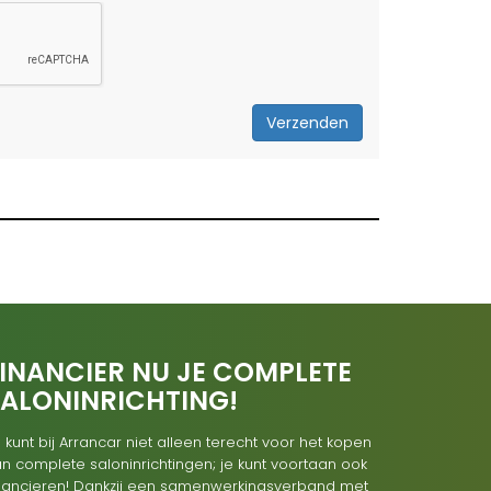
Verzenden
INANCIER NU JE COMPLETE
SALONINRICHTING!
 kunt bij Arrancar niet alleen terecht voor het kopen
n complete saloninrichtingen; je kunt voortaan ook
inancieren! Dankzij een samenwerkingsverband met