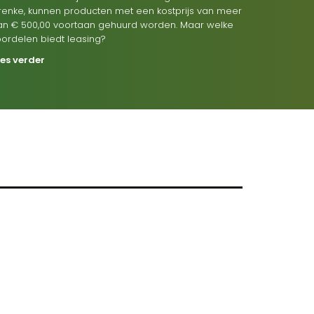
renke, kunnen producten met een kostprijs van meer
an € 500,00 voortaan gehuurd worden. Maar welke
oordelen biedt leasing?
ees verder