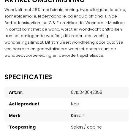
Wondzalf met 48% medicinale honing, hypoallergene lanoline,
zonnebloemolie, lebertraanolie, calendula officinalis, Aloe
Barbadensis, vitamine C & E en zinkoxide. Wanneer L-Mesitran
in contct komt met de wond, wordt er wondvocht onttrokken
aan het omliggende weefsel, dit creeert een vochtig
wondhelingsklimaat. Dit stimuleert wondheling door autolyse
van necrose en gedevitaliseerd weefsel, ondersteunt de
wondbedvoorbereiding en bevordert epithelisatie.
SPECIFICATIES
Art.nr.
8715343042359
Actieproduct
Nee
Merk
Klinion
Toepassing
Salon / cabine