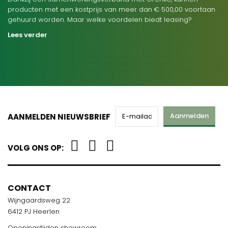
producten met een kostprijs van meer dan € 500,00 voortaan
gehuurd worden. Maar welke voordelen biedt leasing?
Lees verder
Aanmelden
AANMELDEN NIEUWSBRIEF
VOLG ONS OP:
CONTACT
Wijngaardsweg 22
6412 PJ Heerlen
Openingstijden showroom