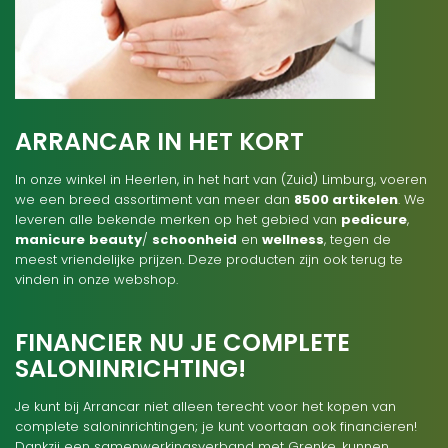
ARRANCAR IN HET KORT
In onze winkel in Heerlen, in het hart van (Zuid) Limburg, voeren
we een breed assortiment van meer dan
8500 artikelen
. We
leveren alle bekende merken op het gebied van
pedicure
,
manicure
beauty
/
schoonheid
en
wellness
, tegen de
meest vriendelijke prijzen. Deze producten zijn ook terug te
vinden in onze webshop.
FINANCIER NU JE COMPLETE
SALONINRICHTING!
Je kunt bij Arrancar niet alleen terecht voor het kopen van
complete saloninrichtingen; je kunt voortaan ook financieren!
Dankzij een samenwerkingsverband met Grenke, kunnen