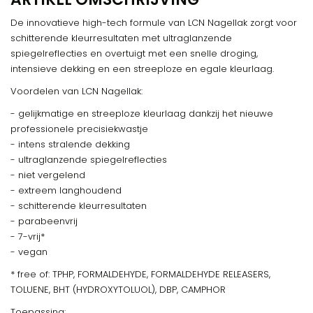
De innovatieve high-tech formule van LCN Nagellak zorgt voor
schitterende kleurresultaten met ultraglanzende
spiegelreflecties en overtuigt met een snelle droging,
intensieve dekking en een streeploze en egale kleurlaag.
Voordelen van LCN Nagellak:
- gelijkmatige en streeploze kleurlaag dankzij het nieuwe
professionele precisiekwastje
- intens stralende dekking
- ultraglanzende spiegelreflecties
- niet vergelend
- extreem langhoudend
- schitterende kleurresultaten
- parabeenvrij
- 7-vrij*
- vegan
* free of: TPHP, FORMALDEHYDE, FORMALDEHYDE RELEASERS,
TOLUENE, BHT (HYDROXYTOLUOL), DBP, CAMPHOR
Toepassing: