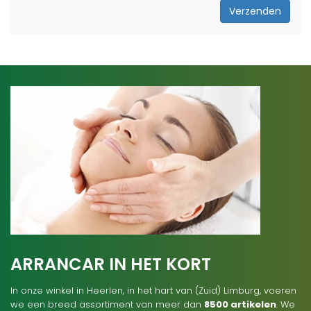
Verzenden
ARRANCAR IN HET KORT
In onze winkel in Heerlen, in het hart van (Zuid) Limburg, voeren
we een breed assortiment van meer dan
8500 artikelen
. We