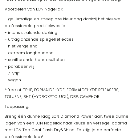
Voordelen van LCN Nagellak:
- gelijkmatige en streeploze kleurlaag dankzij het nieuwe
professionele precisiekwastje
- intens stralende dekking
- ultraglanzende spiegelreflecties
- niet vergelend
- extreem langhoudend
- schitterende kleurresultaten
- parabeenvrij
- 7-vrij*
- vegan
* free of: TPHP, FORMALDEHYDE, FORMALDEHYDE RELEASERS,
TOLUENE, BHT (HYDROXYTOLUOL), DBP, CAMPHOR
Toepassing:
Breng één dunne laag LCN Diamond Power aan, twee dunne
lagen van een LCN Nagellak naar keuze en verzegel daarna
met LCN Top Coat Flash Dry&Shine. Zo krijg je de perfecte
professionele look!