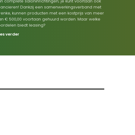
n complete saloninrichtingen; je kunt voortaan ook
inancieren! Dankzij een samenwerkingsverband met
renke, kunnen producten met een kostprijs van meer
an € 500,00 voortaan gehuurd worden. Maar welke
oordelen biedt leasing?
ees verder