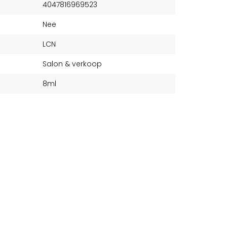
4047816969523
Nee
LCN
Salon & verkoop
8ml