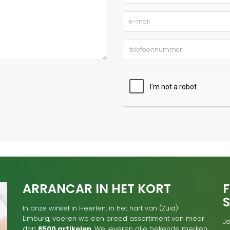
ARRANCAR IN HET KORT
F
In onze winkel in Heerlen, in het hart van (Zuid)
Limburg, voeren we een breed assortiment van meer
Je
dan
8500 artikelen
. We leveren alle bekende merken