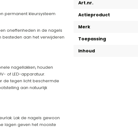
Art.nr.
geen permanent kleursysteem
Actieproduct
Merk
 en oneffenheden in de nagels
llen besteden aan het verwijderen
Toepassing
Inhoud
onele nagellakken, houden
UV- of LED-apparatuur.
aar de tegen licht beschermde
otstelling aan natuurlijk
kleurlak. Lak de nagels gewoon
nne lagen geven het mooiste