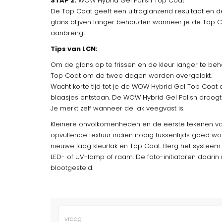
STAP 2:
WOW Hybrid Gel Polish Top Coat
De Top Coat geeft een ultraglanzend resultaat en de 
glans blijven langer behouden wanneer je de Top
aanbrengt.
Tips van LCN:
Om de glans op te frissen en de kleur langer te b
Top Coat om de twee dagen worden overgelakt.
Wacht korte tijd tot je de WOW Hybrid Gel Top Coat
blaasjes ontstaan. De WOW Hybrid Gel Polish droogt
Je merkt zelf wanneer de lak veegvast is.
Kleinere onvolkomenheden en de eerste tekenen van
opvullende textuur indien nodig tussentijds goed 
nieuwe laag kleurlak en Top Coat. Berg het systeem 
LED- of UV-lamp of raam. De foto-initiatoren daarin
blootgesteld.