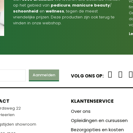
va
op het gebied van
pedicure
,
manicure
beauty
/
f
schoonheid
en
wellness
, tegen de meest
G
vriendelijke prijzen. Deze producten zijn ook terug te
d
vinden in onze webshop.
v
L
Aanmelden
VOLG ONS OP:
ACT
KLANTENSERVICE
ardsweg 22
Over ons
 Heerlen
Opleidingen en cursussen
stijden showroom
Bezorgopties en kosten