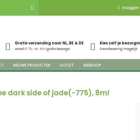
Inloggen
Gratis verzending naar NL, BE & DE
Kies zelf je bezor
vanaf
€ 75,- ex. btw
gratis bezorgd
Avondlevering mogelijk
CT
NIEUWE PRODUCTEN
OUTLET
WEBSHOP
e dark side of jade(-775), 8ml