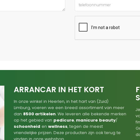
ARRANCAR IN HET KORT
F
In onze winkel in Heerlen, in het hart van (Zuid)
Limburg, voeren we een breed assortiment van meer
Je
dan
8500 artikelen
. We leveren alle bekende merken
va
op het gebied van
pedicure
,
manicure
beauty
/
f
schoonheid
en
wellness
, tegen de meest
G
vriendelijke prijzen. Deze producten zijn ook terug te
d
vinden in onze webshop.