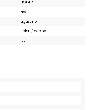
LIG15159
Nee
Ligasano
Salon / cabine
1st.