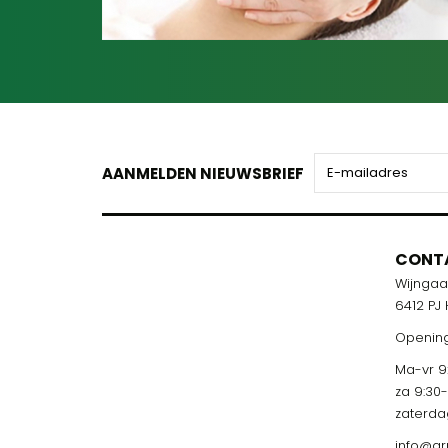
AANMELDEN NIEUWSBRIEF
CONT
Wijnga
6412 PJ
Opening
Ma-vr 9:
za 9:30
zaterda
info@ar