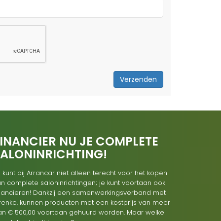
Verzenden
INANCIER NU JE COMPLETE
SALONINRICHTING!
 kunt bij Arrancar niet alleen terecht voor het kopen
n complete saloninrichtingen; je kunt voortaan ook
inancieren! Dankzij een samenwerkingsverband met
renke, kunnen producten met een kostprijs van meer
an € 500,00 voortaan gehuurd worden. Maar welke