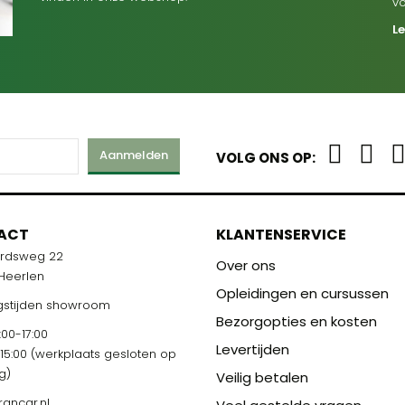
v
L
Aanmelden
VOLG ONS OP:
ACT
KLANTENSERVICE
ardsweg 22
Over ons
 Heerlen
Opleidingen en cursussen
stijden showroom
Bezorgopties en kosten
00-17:00
Levertijden
-15:00 (werkplaats gesloten op
g)
Veilig betalen
rancar.nl