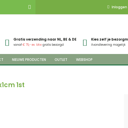
Inloggen
Gratis verzending naar NL, BE & DE
Kies zelf je bezor
vanaf
€ 75,- ex. btw
gratis bezorgd
Avondlevering mogelijk
CT
NIEUWE PRODUCTEN
OUTLET
WEBSHOP
x1cm 1st