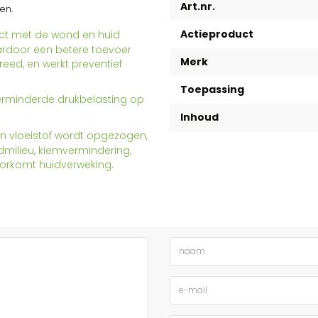
Art.nr.
gen.
Actieproduct
act met de wond en huid
ardoor een betere toevoer
Merk
eed, en werkt preventief
Toepassing
verminderde drukbelasting op
Inhoud
an vloeistof wordt opgezogen,
milieu, kiemvermindering,
oorkomt huidverweking.