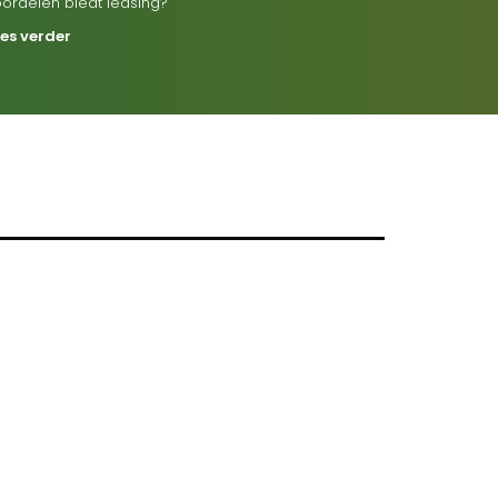
oordelen biedt leasing?
ees verder