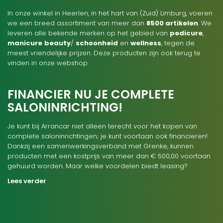
In onze winkel in Heerlen, in het hart van (Zuid) Limburg, voeren
we een breed assortiment van meer dan
8500 artikelen
. We
leveren alle bekende merken op het gebied van
pedicure
,
manicure
beauty
/
schoonheid
en
wellness
, tegen de
meest vriendelijke prijzen. Deze producten zijn ook terug te
vinden in onze webshop.
FINANCIER NU JE COMPLETE
SALONINRICHTING!
Je kunt bij Arrancar niet alleen terecht voor het kopen van
complete saloninrichtingen; je kunt voortaan ook financieren!
Dankzij een samenwerkingsverband met Grenke, kunnen
producten met een kostprijs van meer dan € 500,00 voortaan
gehuurd worden. Maar welke voordelen biedt leasing?
Lees verder