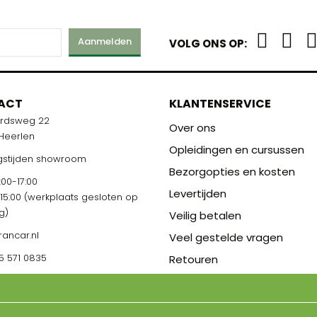
Aanmelden
VOLG ONS OP:
ACT
KLANTENSERVICE
ardsweg 22
Over ons
 Heerlen
Opleidingen en cursussen
stijden showroom
Bezorgopties en kosten
00-17:00
Levertijden
-15:00 (werkplaats gesloten op
g)
Veilig betalen
rancar.nl
Veel gestelde vragen
5 571 0835
Retouren