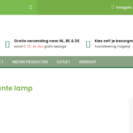
Inloggen
Gratis verzending naar NL, BE & DE
Kies zelf je bezor
vanaf
€ 75,- ex. btw
gratis bezorgd
Avondlevering mogelijk
CT
NIEUWE PRODUCTEN
OUTLET
WEBSHOP
ante lamp