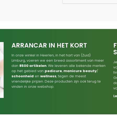
ARRANCAR IN HET KORT
F
In onze winkel in Heerlen, in het hart van (Zuid)
Limburg, voeren we een breed assortiment van meer
Je
dan
8500 artikelen
. We leveren alle bekende merken
va
op het gebied van
pedicure
,
manicure
beauty
/
f
schoonheid
en
wellness
, tegen de meest
G
vriendelijke prijzen. Deze producten zijn ook terug te
d
vinden in onze webshop.
v
L