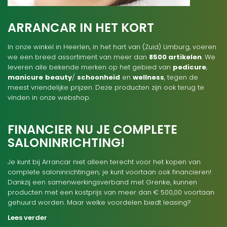
ARRANCAR IN HET KORT
In onze winkel in Heerlen, in het hart van (Zuid) Limburg, voeren
we een breed assortiment van meer dan
8500 artikelen
. We
leveren alle bekende merken op het gebied van
pedicure
,
manicure
beauty
/
schoonheid
en
wellness
, tegen de
meest vriendelijke prijzen. Deze producten zijn ook terug te
vinden in onze webshop.
FINANCIER NU JE COMPLETE
SALONINRICHTING!
Je kunt bij Arrancar niet alleen terecht voor het kopen van
complete saloninrichtingen; je kunt voortaan ook financieren!
Dankzij een samenwerkingsverband met Grenke, kunnen
producten met een kostprijs van meer dan € 500,00 voortaan
gehuurd worden. Maar welke voordelen biedt leasing?
Lees verder