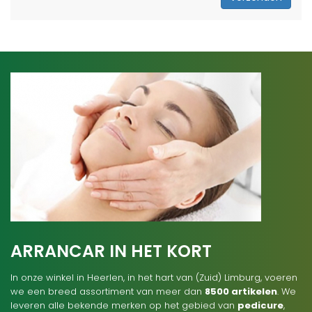
ARRANCAR IN HET KORT
In onze winkel in Heerlen, in het hart van (Zuid) Limburg, voeren
we een breed assortiment van meer dan
8500 artikelen
. We
leveren alle bekende merken op het gebied van
pedicure
,