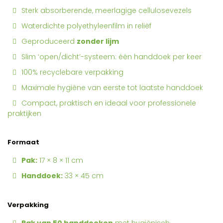
Sterk absorberende, meerlagige cellulosevezels
Waterdichte polyethyleenfilm in reliëf
Geproduceerd
zonder lijm
Slim ‘open/dicht’-systeem: één handdoek per keer
100% recyclebare verpakking
Maximale hygiëne van eerste tot laatste handdoek
Compact, praktisch en ideaal voor professionele
praktijken
Formaat
Pak:
17 × 8 × 11 cm
Handdoek:
33 × 45 cm
Verpakking
Pak van 50 handdoeken
met hygiënisch