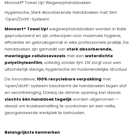
Monoart® Towel Up! Wegwerphanddoeken
Hygiënische, Sterk Absorberende Handdoeken met Slim
‘Open/Dicht’-Systeem
Monoart® Towel Up!
wegwerphanddoeken worden in Italië
geproduceerd en zijn ontworpen voor maximale hygiëne,
efficiëntie en gebruiksgemak in elke professionele praktijk. De
handdoeken zijn gemaakt van
sterk absorberende,
meerlagige cellulosevezels
met een
waterdichte
polyethyleenfilm
, volledig zonder lijm. Dit zorgt voor een
uitzonderlijk stevige, hygiënische en huidvriendelijke structuur.
De innovatieve,
100% recyclebare verpakking
met
‘open/dicht’-systeem beschermt de handdoeken tegen stof
en verontreiniging. Dankzij de slimme opening kan steeds
slechts één handdoek tegelijk
worden uitgenomen —
ideaal om kruisbesmetting te voorkomen en een nette,
georganiseerde werkplek te behouden.
Belangrijkste kenmerken