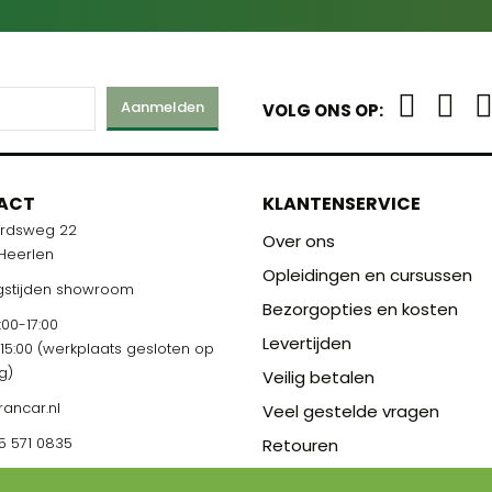
Aanmelden
VOLG ONS OP:
ACT
KLANTENSERVICE
ardsweg 22
Over ons
 Heerlen
Opleidingen en cursussen
stijden showroom
Bezorgopties en kosten
00-17:00
Levertijden
-15:00 (werkplaats gesloten op
g)
Veilig betalen
rancar.nl
Veel gestelde vragen
5 571 0835
Retouren