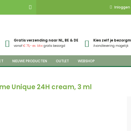
Inloggen
Gratis verzending naar NL, BE & DE
Kies zelf je bezor
vanaf
€ 75,- ex. btw
gratis bezorgd
Avondlevering mogelijk
CT
NIEUWE PRODUCTEN
OUTLET
WEBSHOP
rème Unique 24H cream, 3 ml