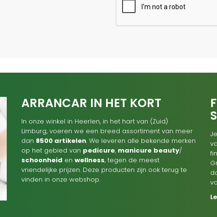
ARRANCAR IN HET KORT
F
In onze winkel in Heerlen, in het hart van (Zuid)
Limburg, voeren we een breed assortiment van meer
Je
dan
8500 artikelen
. We leveren alle bekende merken
va
op het gebied van
pedicure
,
manicure
beauty
/
f
schoonheid
en
wellness
, tegen de meest
G
vriendelijke prijzen. Deze producten zijn ook terug te
d
vinden in onze webshop.
v
L