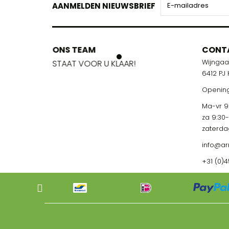
AANMELDEN NIEUWSBRIEF
ONS TEAM
ONS TEA
CONT
Wijnga
!
STAAT VOOR U KLAAR!
STAAT VOO
6412 PJ
Opening
Ma-vr 9:
za 9:30
zaterda
info@ar
+31 (0)4