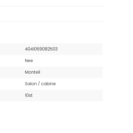
4041069082503
Nee
Monteil
Salon / cabine
10st