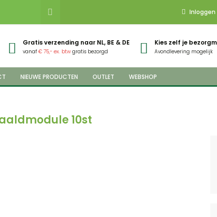
Inloggen
Gratis verzending naar NL, BE & DE
Kies zelf je bezor
vanaf
€ 75,- ex. btw
gratis bezorgd
Avondlevering mogelijk
CT
NIEUWE PRODUCTEN
OUTLET
WEBSHOP
naaldmodule 10st