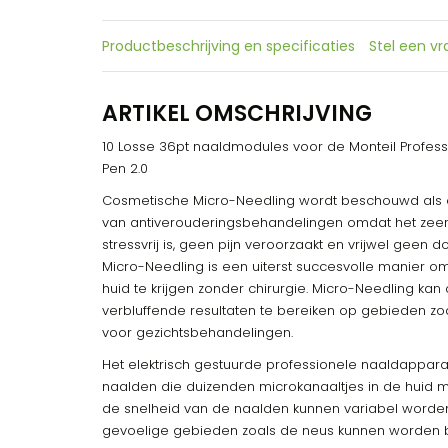
Productbeschrijving en specificaties
Stel een v
ARTIKEL OMSCHRIJVING
10 Losse 36pt naaldmodules voor de Monteil Professi
Pen 2.0
Cosmetische Micro-Needling wordt beschouwd als e
van antiverouderingsbehandelingen omdat het zeer e
stressvrij is, geen pijn veroorzaakt en vrijwel geen
Micro-Needling is een uiterst succesvolle manier om 
huid te krijgen zonder chirurgie. Micro-Needling ka
verbluffende resultaten te bereiken op gebieden zoa
voor gezichtsbehandelingen.
Het elektrisch gestuurde professionele naaldapparaa
naalden die duizenden microkanaaltjes in de huid 
de snelheid van de naalden kunnen variabel worden 
gevoelige gebieden zoals de neus kunnen worden 