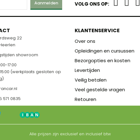
Aanmelden
VOLG ONS OP:
M
ACT
KLANTENSERVICE
ardsweg 22
R U KLAAR!
Over ons
 Heerlen
Opleidingen en cursussen
stijden showroom
Bezorgopties en kosten
00-17:00
Levertijden
-15:00 (werkplaats gesloten op
g)
Veilig betalen
rancar.nl
Veel gestelde vragen
5 571 0835
Retouren
Alle prijzen zijn exclusief en inclusief btw