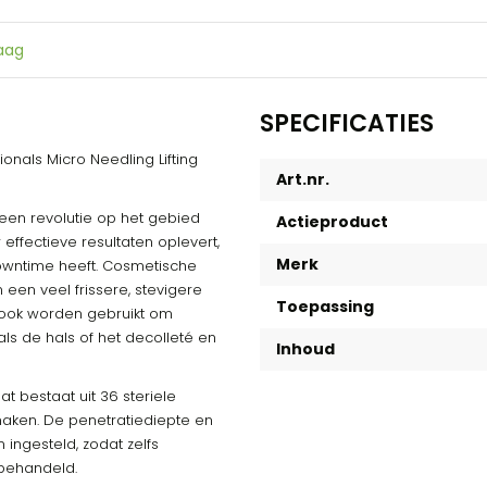
raag
SPECIFICATIES
onals Micro Needling Lifting
Art.nr.
en revolutie op het gebied
Actieproduct
ffectieve resultaten oplevert,
Merk
 downtime heeft. Cosmetische
een veel frissere, stevigere
Toepassing
n ook worden gebruikt om
ls de hals of het decolleté en
Inhoud
t bestaat uit 36 steriele
maken. De penetratiediepte en
ingesteld, zodat zelfs
behandeld.