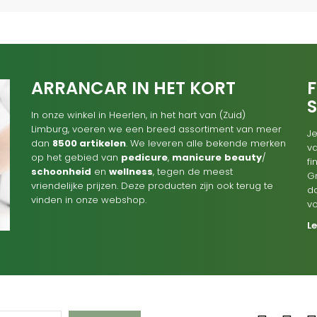
ARRANCAR IN HET KORT
F
In onze winkel in Heerlen, in het hart van (Zuid)
Limburg, voeren we een breed assortiment van meer
Je
dan
8500 artikelen
. We leveren alle bekende merken
va
op het gebied van
pedicure
,
manicure
beauty
/
f
schoonheid
en
wellness
, tegen de meest
G
vriendelijke prijzen. Deze producten zijn ook terug te
d
vinden in onze webshop.
v
L