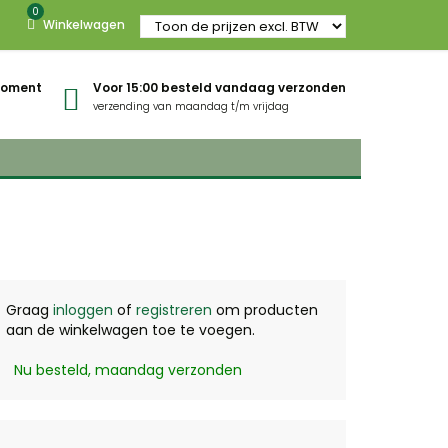
0
Winkelwagen
gmoment
Voor 15:00 besteld vandaag verzonden
verzending van maandag t/m vrijdag
Graag
inloggen
of
registreren
om producten
aan de winkelwagen toe te voegen.
Nu besteld, maandag verzonden