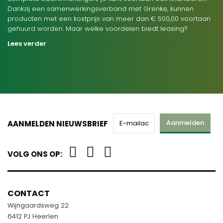
Dankzij een samenwerkingsverband met Grenke, kunnen
producten met een kostprijs van meer dan € 500,00 voortaan
gehuurd worden. Maar welke voordelen biedt leasing?
Lees verder
Aanmelden
AANMELDEN NIEUWSBRIEF
VOLG ONS OP:
CONTACT
Wijngaardsweg 22
6412 PJ Heerlen