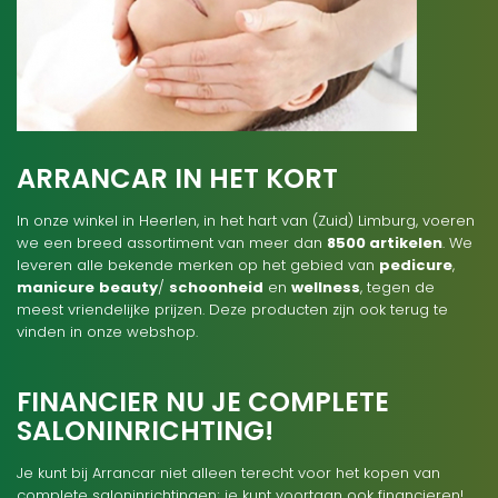
ARRANCAR IN HET KORT
In onze winkel in Heerlen, in het hart van (Zuid) Limburg, voeren
we een breed assortiment van meer dan
8500 artikelen
. We
leveren alle bekende merken op het gebied van
pedicure
,
manicure
beauty
/
schoonheid
en
wellness
, tegen de
meest vriendelijke prijzen. Deze producten zijn ook terug te
vinden in onze webshop.
FINANCIER NU JE COMPLETE
SALONINRICHTING!
Je kunt bij Arrancar niet alleen terecht voor het kopen van
complete saloninrichtingen; je kunt voortaan ook financieren!