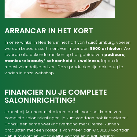
ARRANCAR IN HET KORT
In onze winkel in Heerlen, in het hart van (Zuid) Limburg, voeren
we een breed assortiment van meer dan
8500 artikelen
. We
leveren alle bekende merken op het gebied van
pedicure
,
manicure
beauty
/
schoonheid
en
wellness
, tegen de
meest vriendelijke prijzen. Deze producten zijn ook terug te
vinden in onze webshop.
FINANCIER NU JE COMPLETE
SALONINRICHTING!
Je kunt bij Arrancar niet alleen terecht voor het kopen van
complete saloninrichtingen; je kunt voortaan ook financieren!
Dankzij een samenwerkingsverband met Grenke, kunnen
producten met een kostprijs van meer dan € 500,00 voortaan
gehuurd worden. Maar welke voordelen biedt leasing?