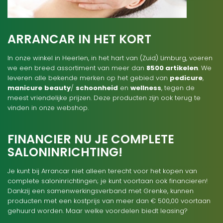
ARRANCAR IN HET KORT
In onze winkel in Heerlen, in het hart van (Zuid) Limburg, voeren
we een breed assortiment van meer dan
8500 artikelen
. We
leveren alle bekende merken op het gebied van
pedicure
,
manicure
beauty
/
schoonheid
en
wellness
, tegen de
meest vriendelijke prijzen. Deze producten zijn ook terug te
vinden in onze webshop.
FINANCIER NU JE COMPLETE
SALONINRICHTING!
Je kunt bij Arrancar niet alleen terecht voor het kopen van
complete saloninrichtingen; je kunt voortaan ook financieren!
Dankzij een samenwerkingsverband met Grenke, kunnen
producten met een kostprijs van meer dan € 500,00 voortaan
gehuurd worden. Maar welke voordelen biedt leasing?