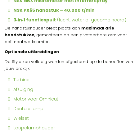
NSK NBX micromotor met interne spray
NSK PX65 handstuk – 40.000 t/min
3‑in‑1 functiespuit
(lucht, water of gecombineerd)
De handstukhouder biedt plaats aan
maximaal drie
handstukken
, gemonteerd op een pivoteerbare arm voor
optimaal werkcomfort.
Optionele uitbreidingen
De Stylo kan volledig worden afgestemd op de behoeften van
jouw praktijk:
Turbine
Afzuiging
Motor voor Omnicut
Dentale lamp
Wielset
Loupelamphouder