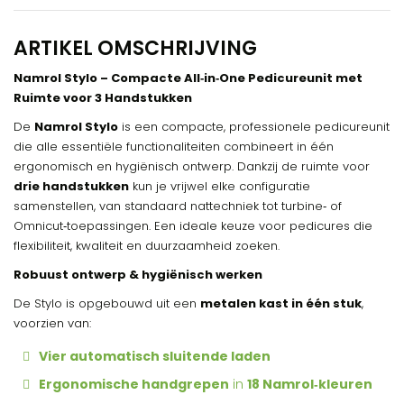
ARTIKEL OMSCHRIJVING
Namrol Stylo – Compacte All‑in‑One Pedicureunit met
Ruimte voor 3 Handstukken
De
Namrol Stylo
is een compacte, professionele pedicureunit
die alle essentiële functionaliteiten combineert in één
ergonomisch en hygiënisch ontwerp. Dankzij de ruimte voor
drie handstukken
kun je vrijwel elke configuratie
samenstellen, van standaard nattechniek tot turbine‑ of
Omnicut‑toepassingen. Een ideale keuze voor pedicures die
flexibiliteit, kwaliteit en duurzaamheid zoeken.
Robuust ontwerp & hygiënisch werken
De Stylo is opgebouwd uit een
metalen kast in één stuk
,
voorzien van:
Vier automatisch sluitende laden
Ergonomische handgrepen
in
18 Namrol‑kleuren