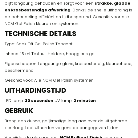
blijft langdurig behouden en zorgt voor een
strakke, gladde
en krasbestendige afwerking
. Dankzij de snelle uitharding is
de behandeling efficiënt en tijdbesparend. Geschikt voor alle
NCM Gel Polish kleuren en systemen.
TECHNISCHE DETAILS
Type: Soak Off Gel Polish Topcoat
Inhoud: 15 ml Textuur: Heldere, hoogglans gel
Eigenschappen: Langdurige glans, krasbestendig, kleurbehoud,
beschermend
Geschikt voor: Alle NCM Gel Polish systemen
UITHARDINGSTIJD
LED‑lamp:
30 seconden
UV‑lamp:
2 minuten
GEBRUIK
Breng een dunne, gelijkmatige laag aan over de uitgeharde
kleurlaag. Laat uitharden volgens de aangegeven tijden.
Verwijder de plaklaag met
NCM Brilliant Finish
voor een