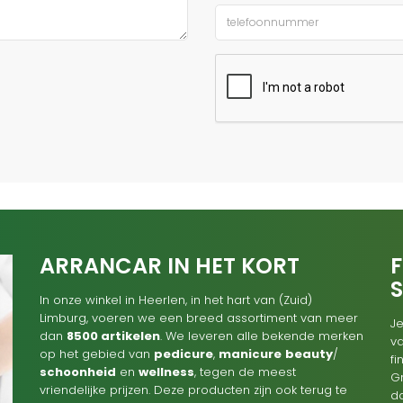
ARRANCAR IN HET KORT
F
In onze winkel in Heerlen, in het hart van (Zuid)
Limburg, voeren we een breed assortiment van meer
Je
dan
8500 artikelen
. We leveren alle bekende merken
va
op het gebied van
pedicure
,
manicure
beauty
/
f
schoonheid
en
wellness
, tegen de meest
G
vriendelijke prijzen. Deze producten zijn ook terug te
d