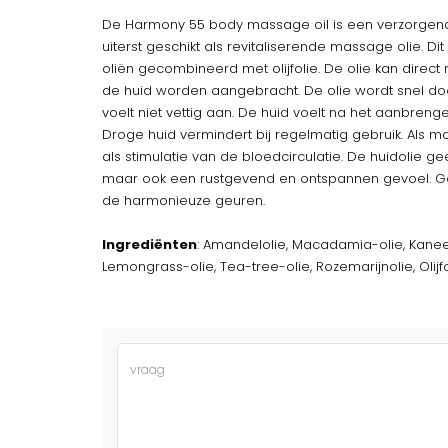
De Harmony 55 body massage oil is een verzorgende 
uiterst geschikt als revitaliserende massage olie. Dit
oliën gecombineerd met olijfolie. De olie kan direc
de huid worden aangebracht. De olie wordt snel 
voelt niet vettig aan. De huid voelt na het aanbreng
Droge huid vermindert bij regelmatig gebruik. Als m
als stimulatie van de bloedcirculatie. De huidolie g
maar ook een rustgevend en ontspannen gevoel. G
de harmonieuze geuren.
Ingrediënten
: Amandelolie, Macadamia-olie, Kaneel
Lemongrass-olie, Tea-tree-olie, Rozemarijnolie, Olijfo