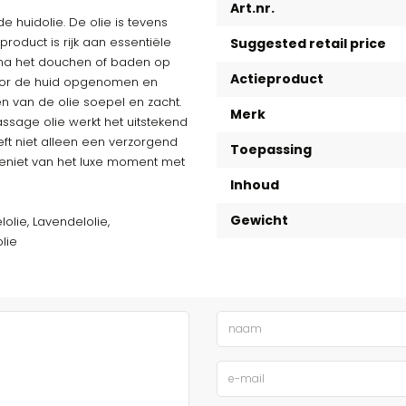
Art.nr.
huidolie. De olie is tevens
 product is rijk aan essentiële
Suggested retail price
t na het douchen of baden op
Actieproduct
door de huid opgenomen en
en van de olie soepel en zacht.
Merk
assage olie werkt het uitstekend
eeft niet alleen een verzorgend
Toepassing
eniet van het luxe moment met
Inhoud
Gewicht
olie, Lavendelolie,
lie