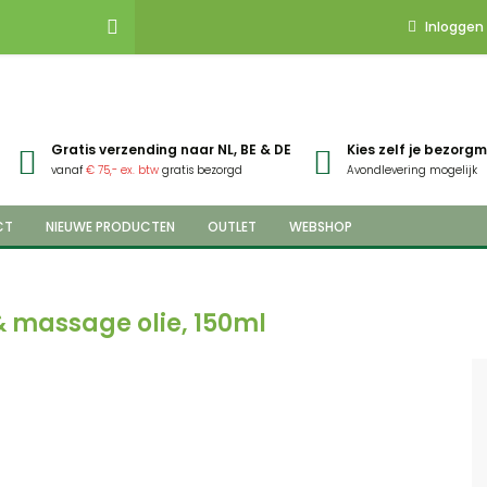
Inloggen
Gratis verzending naar NL, BE & DE
Kies zelf je bezor
vanaf
€ 75,- ex. btw
gratis bezorgd
Avondlevering mogelijk
CT
NIEUWE PRODUCTEN
OUTLET
WEBSHOP
& massage olie, 150ml