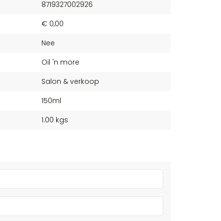
8719327002926
€ 0,00
Nee
Oil 'n more
Salon & verkoop
150ml
1.00 kgs