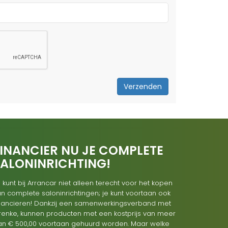
Verzenden
INANCIER NU JE COMPLETE
SALONINRICHTING!
 kunt bij Arrancar niet alleen terecht voor het kopen
n complete saloninrichtingen; je kunt voortaan ook
inancieren! Dankzij een samenwerkingsverband met
renke, kunnen producten met een kostprijs van meer
an € 500,00 voortaan gehuurd worden. Maar welke