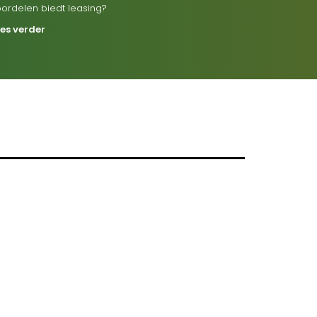
oordelen biedt leasing?
ees verder