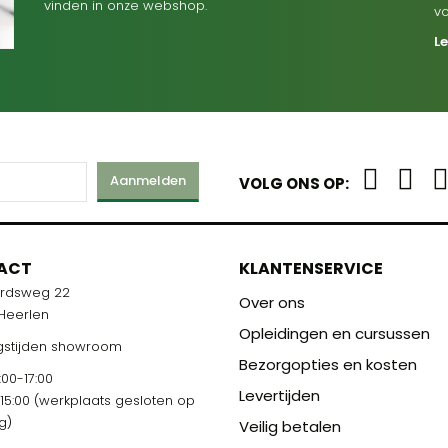
vinden in onze webshop.
v
L
Aanmelden
VOLG ONS OP:
ACT
KLANTENSERVICE
ardsweg 22
Over ons
 Heerlen
Opleidingen en cursussen
stijden showroom
Bezorgopties en kosten
00-17:00
Levertijden
-15:00 (werkplaats gesloten op
g)
Veilig betalen