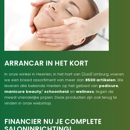
ARRANCAR IN HET KORT
In onze winkel in Heerlen, in het hart van (Zuid) Limburg, voeren
we een breed assortiment van meer dan
8500 artikelen
. We
leveren alle bekende merken op het gebied van
pedicure
,
manicure
beauty
/
schoonheid
en
wellness
, tegen de
meest vriendelijke prijzen. Deze producten zijn ook terug te
vinden in onze webshop.
FINANCIER NU JE COMPLETE
SALONINRICHTING!