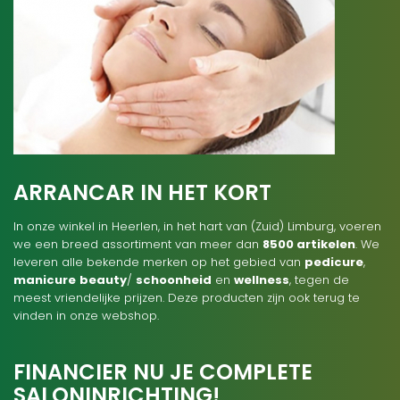
ARRANCAR IN HET KORT
In onze winkel in Heerlen, in het hart van (Zuid) Limburg, voeren
we een breed assortiment van meer dan
8500 artikelen
. We
leveren alle bekende merken op het gebied van
pedicure
,
manicure
beauty
/
schoonheid
en
wellness
, tegen de
meest vriendelijke prijzen. Deze producten zijn ook terug te
vinden in onze webshop.
FINANCIER NU JE COMPLETE
SALONINRICHTING!