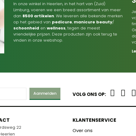
In onze winkel in Heerlen, in het hart van (Zuid)
Limburg, voeren we een breed assortiment van meer
Je
dan
8500 artikelen
. We leveren alle bekende merken
va
op het gebied van
pedicure
,
manicure
beauty
/
f
schoonheid
en
wellness
, tegen de meest
G
vriendelijke prijzen. Deze producten zijn ook terug te
d
vinden in onze webshop.
v
L
Aanmelden
VOLG ONS OP:
M
ACT
KLANTENSERVICE
ardsweg 22
R U KLAAR!
Over ons
 Heerlen