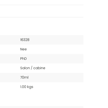
16328
Nee
PhD
Salon / cabine
70ml
1.00 kgs