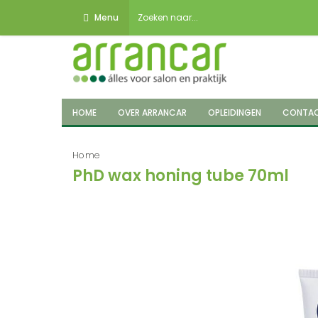
Menu
HOME
OVER ARRANCAR
OPLEIDINGEN
CONTA
Home
PhD wax honing tube 70ml