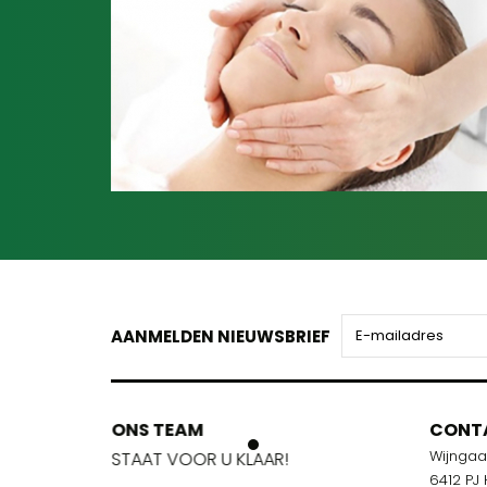
AANMELDEN NIEUWSBRIEF
ONS TEAM
ONS TEA
CONT
Wijnga
!
STAAT VOOR U KLAAR!
STAAT VOO
6412 PJ