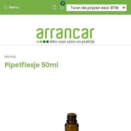
0
Menu
Home
Pipetflesje 50ml