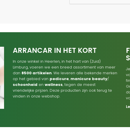
ARRANCAR IN HET KORT
F
In onze winkel in Heerlen, in het hart van (Zuid)
Limburg, voeren we een breed assortiment van meer
Je
dan
8500 artikelen
. We leveren alle bekende merken
va
op het gebied van
pedicure
,
manicure
beauty
/
f
schoonheid
en
wellness
, tegen de meest
G
vriendelijke prijzen. Deze producten zijn ook terug te
d
vinden in onze webshop.
v
L