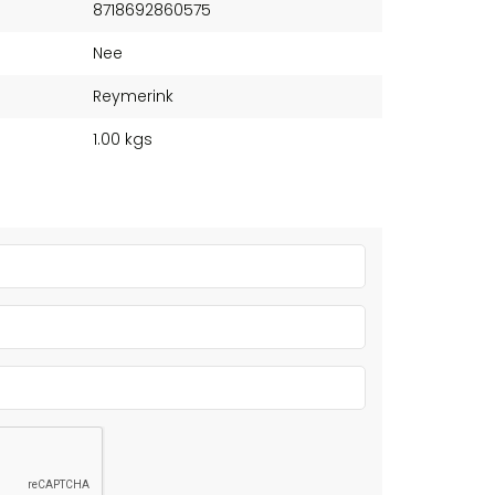
8718692860575
Nee
Reymerink
1.00 kgs