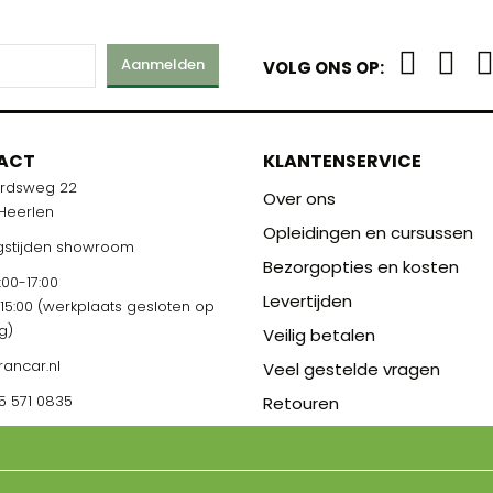
Aanmelden
VOLG ONS OP:
ACT
KLANTENSERVICE
ardsweg 22
Over ons
 Heerlen
Opleidingen en cursussen
stijden showroom
Bezorgopties en kosten
00-17:00
Levertijden
-15:00 (werkplaats gesloten op
g)
Veilig betalen
rancar.nl
Veel gestelde vragen
5 571 0835
Retouren