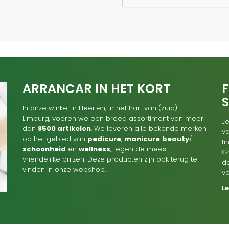
ARRANCAR IN HET KORT
F
In onze winkel in Heerlen, in het hart van (Zuid)
Limburg, voeren we een breed assortiment van meer
Je
dan
8500 artikelen
. We leveren alle bekende merken
va
op het gebied van
pedicure
,
manicure
beauty
/
f
schoonheid
en
wellness
, tegen de meest
G
vriendelijke prijzen. Deze producten zijn ook terug te
d
vinden in onze webshop.
v
L