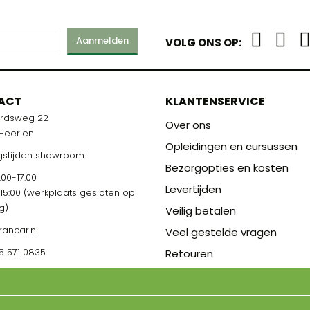
Aanmelden
VOLG ONS OP:
ACT
KLANTENSERVICE
ardsweg 22
Over ons
 Heerlen
Opleidingen en cursussen
stijden showroom
Bezorgopties en kosten
00-17:00
Levertijden
-15:00 (werkplaats gesloten op
g)
Veilig betalen
rancar.nl
Veel gestelde vragen
5 571 0835
Retouren