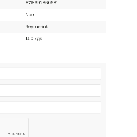
8718692860681
Nee
Reymerink
1.00 kgs