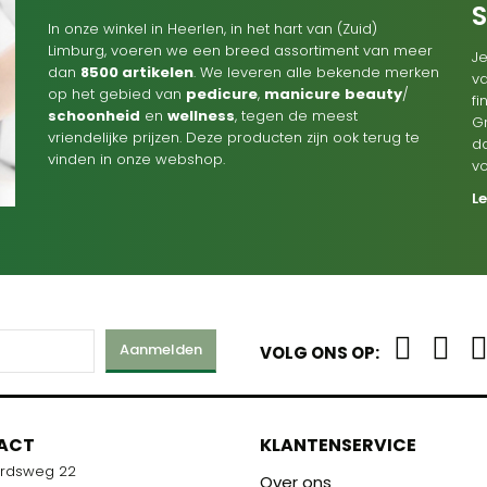
In onze winkel in Heerlen, in het hart van (Zuid)
Limburg, voeren we een breed assortiment van meer
Je
dan
8500 artikelen
. We leveren alle bekende merken
va
op het gebied van
pedicure
,
manicure
beauty
/
f
schoonheid
en
wellness
, tegen de meest
G
vriendelijke prijzen. Deze producten zijn ook terug te
d
vinden in onze webshop.
v
L
Aanmelden
VOLG ONS OP:
M
ACT
KLANTENSERVICE
ardsweg 22
R U KLAAR!
Over ons