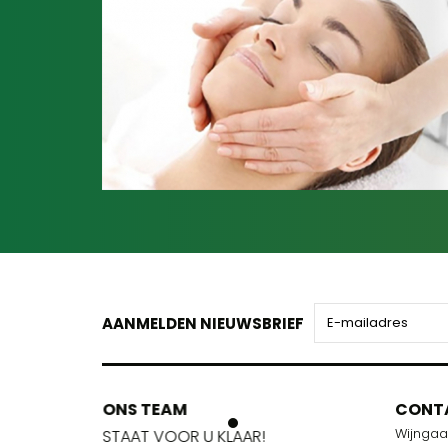
AANMELDEN NIEUWSBRIEF
ONS TEAM
ONS TEA
CONT
Wijnga
!
STAAT VOOR U KLAAR!
STAAT VOO