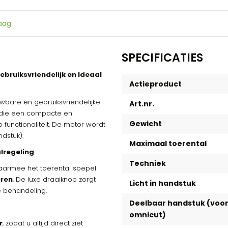
raag
SPECIFICATIES
bruiksvriendelijk en Ideaal
Actieproduct
wbare en gebruiksvriendelijke
Art.nr.
s die een compacte en
Gewicht
functionaliteit. De motor wordt
dstuk).
Maximaal toerental
lregeling
Techniek
waarmee het toerental soepel
eren
. De luxe draaiknop zorgt
Licht in handstuk
e behandeling.
Deelbaar handstuk (voo
omnicut)
r
, zodat u altijd direct ziet