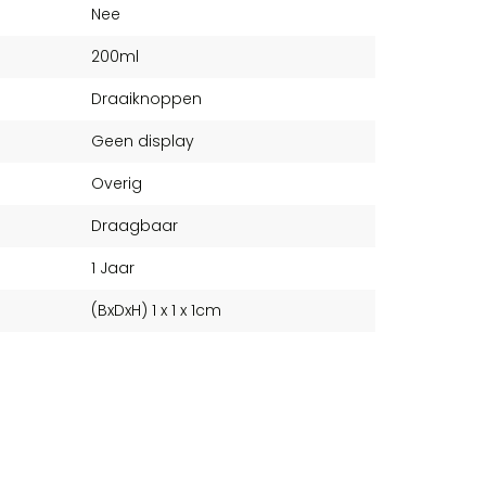
Nee
200ml
Draaiknoppen
Geen display
Overig
Draagbaar
1 Jaar
(BxDxH) 1 x 1 x 1cm