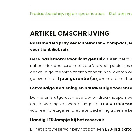
Productbeschrijving en specificaties
Stel een v
ARTIKEL OMSCHRIJVING
Basismodel Spray Pedicuremotor – Compact, Ge
voor Licht Gebruik
Deze
basismotor voor licht gebruik
is een betrou
nattechniek pedicuremotor, perfect voor pedicure
eenvoudige machine zoeken zonder in te leveren op 
geleverd met
1 jaar garantie
(uitgezonderd het han
Eenvoudige bediening en nauwkeurige toerenta
De motor is uitgerust met druk- en draaiknoppen, 
en nauwkeurig kan worden ingesteld tot
40.000 to
voor een prettige en precieze bediening tijdens elk
Handig LED‑lampje bij het reservoir
Bij het sprayreservoir bevindt zich een
LED‑indicato