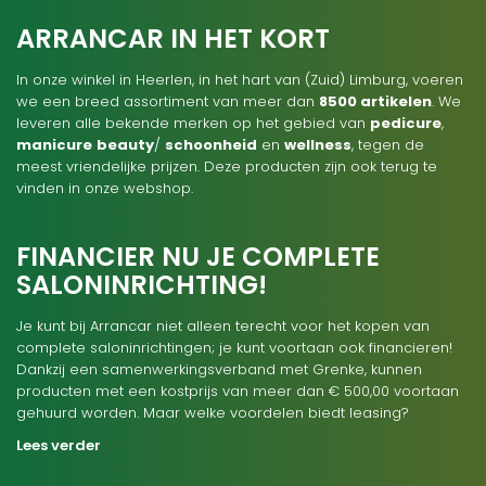
ARRANCAR IN HET KORT
In onze winkel in Heerlen, in het hart van (Zuid) Limburg, voeren
we een breed assortiment van meer dan
8500 artikelen
. We
leveren alle bekende merken op het gebied van
pedicure
,
manicure
beauty
/
schoonheid
en
wellness
, tegen de
meest vriendelijke prijzen. Deze producten zijn ook terug te
vinden in onze webshop.
FINANCIER NU JE COMPLETE
SALONINRICHTING!
Je kunt bij Arrancar niet alleen terecht voor het kopen van
complete saloninrichtingen; je kunt voortaan ook financieren!
Dankzij een samenwerkingsverband met Grenke, kunnen
producten met een kostprijs van meer dan € 500,00 voortaan
gehuurd worden. Maar welke voordelen biedt leasing?
Lees verder