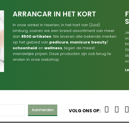
ARRANCAR IN HET KORT
F
In onze winkel in Heerlen, in het hart van (Zuid)
Limburg, voeren we een breed assortiment van meer
Je
dan
8500 artikelen
. We leveren alle bekende merken
va
op het gebied van
pedicure
,
manicure
beauty
/
f
schoonheid
en
wellness
, tegen de meest
G
vriendelijke prijzen. Deze producten zijn ook terug te
d
vinden in onze webshop.
v
L
Aanmelden
VOLG ONS OP: