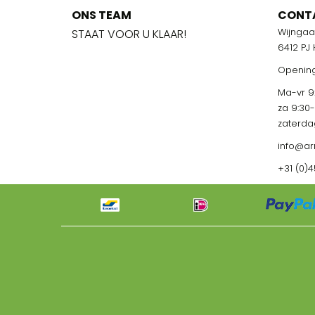
ONS TEAM
ONS TEA
CONT
Wijnga
!
STAAT VOOR U KLAAR!
STAAT VOO
6412 PJ
Opening
Ma-vr 9:
za 9:30
zaterda
info@ar
+31 (0)4