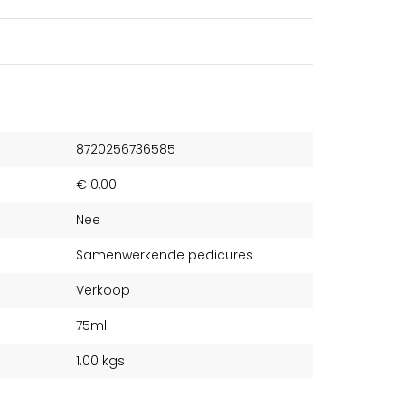
8720256736585
€ 0,00
Nee
Samenwerkende pedicures
Verkoop
75ml
1.00 kgs