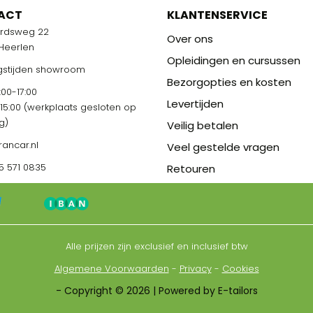
M
ACT
ONS TEAM
KLANTENSERVICE
ardsweg 22
R U KLAAR!
STAAT VOOR U KLAAR!
Over ons
 Heerlen
Opleidingen en cursussen
stijden showroom
Bezorgopties en kosten
00-17:00
Levertijden
-15:00 (werkplaats gesloten op
g)
Veilig betalen
rancar.nl
Veel gestelde vragen
5 571 0835
Retouren
Alle prijzen zijn exclusief en inclusief btw
Algemene Voorwaarden
-
Privacy
-
Cookies
- Copyright © 2026 | Powered by E-tailors