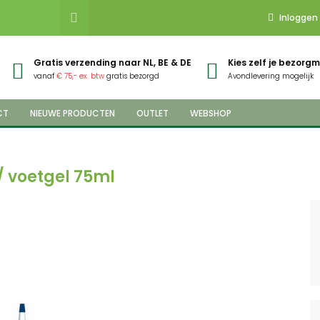
Inloggen
Gratis verzending naar NL, BE & DE
Kies zelf je bezor
vanaf
€ 75,- ex. btw
gratis bezorgd
Avondlevering mogelijk
CT
NIEUWE PRODUCTEN
OUTLET
WEBSHOP
 voetgel 75ml