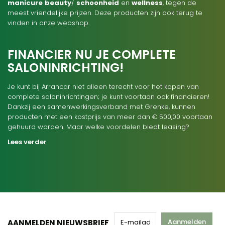
manicure
beauty
/
schoonheid
en
wellness
, tegen de
meest vriendelijke prijzen. Deze producten zijn ook terug te
vinden in onze webshop.
FINANCIER NU JE COMPLETE
SALONINRICHTING!
Je kunt bij Arrancar niet alleen terecht voor het kopen van
complete saloninrichtingen; je kunt voortaan ook financieren!
Dankzij een samenwerkingsverband met Grenke, kunnen
producten met een kostprijs van meer dan € 500,00 voortaan
gehuurd worden. Maar welke voordelen biedt leasing?
Lees verder
Aanmelden
AANMELDEN NIEUWSBRIEF