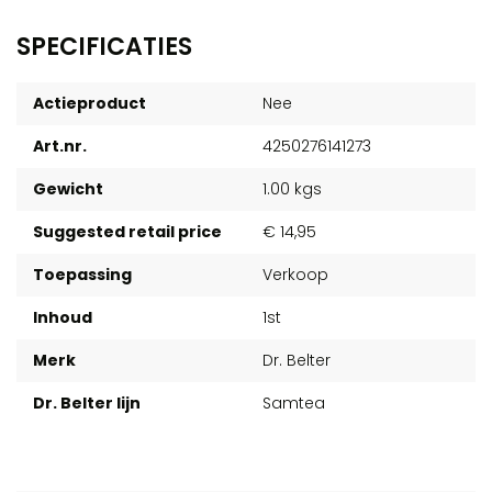
SPECIFICATIES
Actieproduct
Nee
Art.nr.
4250276141273
Gewicht
1.00 kgs
Suggested retail price
€ 14,95
Toepassing
Verkoop
Inhoud
1st
Merk
Dr. Belter
Dr. Belter lijn
Samtea