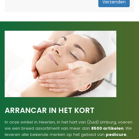
Verzenden
ARRANCAR IN HET KORT
In onze winkel in Heerlen, in het hart van (Zuid) Limburg, voeren
we een breed assortiment van meer dan
8500 artikelen
. We
leveren alle bekende merken op het gebied van
pedicure
,