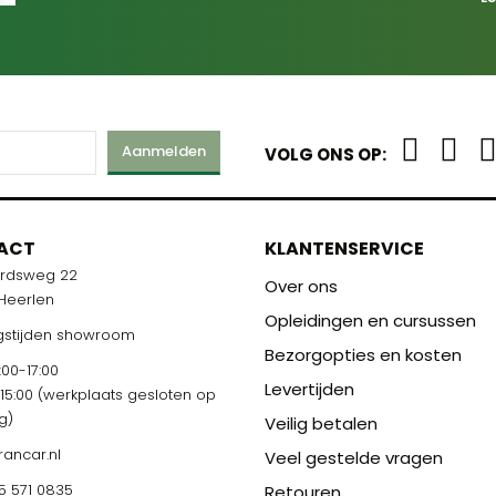
Aanmelden
VOLG ONS OP:
ACT
KLANTENSERVICE
ardsweg 22
Over ons
 Heerlen
Opleidingen en cursussen
stijden showroom
Bezorgopties en kosten
00-17:00
Levertijden
-15:00 (werkplaats gesloten op
g)
Veilig betalen
rancar.nl
Veel gestelde vragen
5 571 0835
Retouren