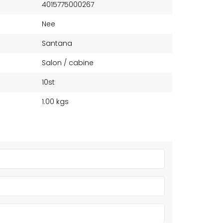
4015775000267
Nee
Santana
Salon / cabine
10st
1.00 kgs