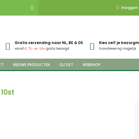
Inloggen
Gratis verzending naar NL, BE & DE
Kies zelf je bezor
vanaf
€ 75,- ex. btw
gratis bezorgd
Avondlevering mogelijk
CT
NIEUWE PRODUCTEN
OUTLET
WEBSHOP
10st