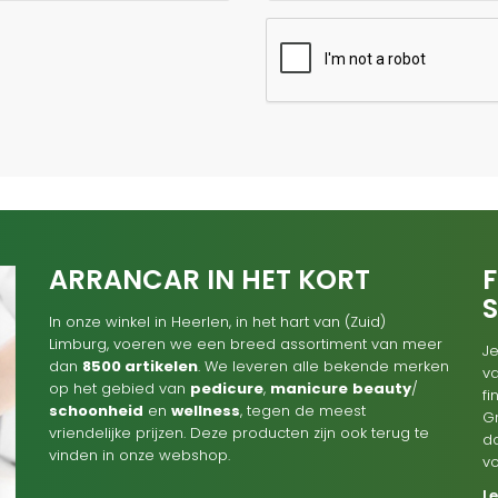
ARRANCAR IN HET KORT
F
In onze winkel in Heerlen, in het hart van (Zuid)
Limburg, voeren we een breed assortiment van meer
Je
dan
8500 artikelen
. We leveren alle bekende merken
va
op het gebied van
pedicure
,
manicure
beauty
/
f
schoonheid
en
wellness
, tegen de meest
G
vriendelijke prijzen. Deze producten zijn ook terug te
d
vinden in onze webshop.
v
L