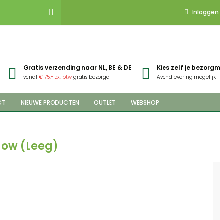
Inloggen
Gratis verzending naar NL, BE & DE
Kies zelf je bezor
vanaf
€ 75,- ex. btw
gratis bezorgd
Avondlevering mogelijk
CT
NIEUWE PRODUCTEN
OUTLET
WEBSHOP
dow (Leeg)