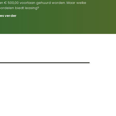
an € 500,00 voortaan gehuurd worden. Maar welke
oordelen biedt leasing?
ees verder