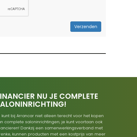
Verzenden
INANCIER NU JE COMPLETE
SALONINRICHTING!
 kunt bij Arrancar niet alleen terecht voor het kopen
n complete saloninrichtingen; je kunt voortaan ook
inancieren! Dankzij een samenwerkingsverband met
renke, kunnen producten met een kostprijs van meer