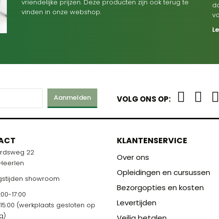
vriendelijke prijzen. Deze producten zijn ook terug te
d
vinden in onze webshop.
v
L
Aanmelden
VOLG ONS OP:
ACT
KLANTENSERVICE
ardsweg 22
Over ons
 Heerlen
Opleidingen en cursussen
stijden showroom
Bezorgopties en kosten
00-17:00
Levertijden
-15:00 (werkplaats gesloten op
g)
Veilig betalen