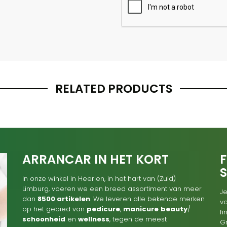
RELATED PRODUCTS
ARRANCAR IN HET KORT
F
In onze winkel in Heerlen, in het hart van (Zuid)
Limburg, voeren we een breed assortiment van meer
Je
dan
8500 artikelen
. We leveren alle bekende merken
va
op het gebied van
pedicure
,
manicure
beauty
/
f
schoonheid
en
wellness
, tegen de meest
G