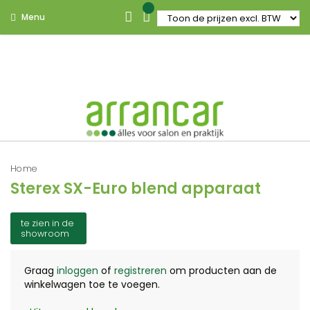
Menu
Home
Sterex SX-Euro blend apparaat
te zien in de
showroom
Graag
inloggen
of
registreren
om producten aan de
winkelwagen toe te voegen.