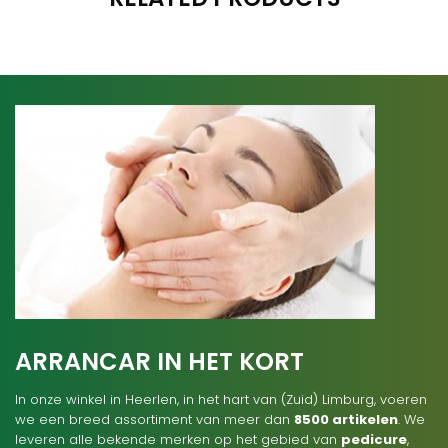
ARRANCAR IN HET KORT
In onze winkel in Heerlen, in het hart van (Zuid) Limburg, voeren
we een breed assortiment van meer dan
8500 artikelen
. We
leveren alle bekende merken op het gebied van
pedicure
,