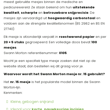
meest gebruikte mesjes binnen de medische en
pedicurewereld. Ze staan bekend om hun
uitstekende
kwaliteit
,
scherpte
en
betrouwbare snijprecisie
. De
mesjes zijn vervaardigd uit
hoogwaardig carbonstaal
en
voldoen aan de strengste kwaliteitsnormen (BS 2982 en BS EN
27740).
Elk mesje is afzonderlijk verpakt in
roestwerend papier
en per
20 × 5 stuks
gegroepeerd. Een volledige doos bevat
100
mesjes
.
Swann Morton referentienummer:
0105
.
Mocht je een specifiek type mesje zoeken dat niet op de
website staat, dan bestellen wij dit graag voor je.
Waarvoor wordt het Swann Morton mesje nr. 15 gebruikt?
Het
nr. 15 mesje
is het populairste model binnen de Swann
Morton‑lijn.
Kenmerken:
Kleine, gebogen snijrand
Ideaal voor
korte, nauwkeurige incisies