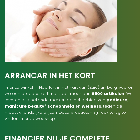
ARRANCAR IN HET KORT
In onze winkel in Heerlen, in het hart van (Zuid) Limburg, voeren
we een breed assortiment van meer dan
8500 artikelen
. We
leveren alle bekende merken op het gebied van
pedicure
,
manicure
beauty
/
schoonheid
en
wellness
, tegen de
meest vriendelijke prijzen. Deze producten zijn ook terug te
vinden in onze webshop.
FINANCIER NU JE COMPLETE