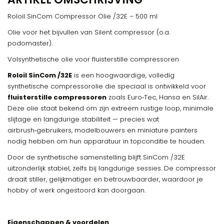
Roloil SinCom Compressor Olie /32E – 500 ml
Olie voor het bijvullen van Silent compressor (o.a.
podomaster).
Volsynthetische olie voor fluisterstille compressoren
Roloil SinCom /32E
is een hoogwaardige, volledig
synthetische compressorolie die speciaal is ontwikkeld voor
fluisterstille compressoren
zoals Euro‑Tec, Hansa en SilAir.
Deze olie staat bekend om zijn extreem rustige loop, minimale
slijtage en langdurige stabiliteit — precies wat
airbrush‑gebruikers, modelbouwers en miniature painters
nodig hebben om hun apparatuur in topconditie te houden.
Door de synthetische samenstelling blijft SinCom /32E
uitzonderlijk stabiel, zelfs bij langdurige sessies. De compressor
draait stiller, gelijkmatiger en betrouwbaarder, waardoor je
hobby of werk ongestoord kan doorgaan.
Eigenschappen & voordelen