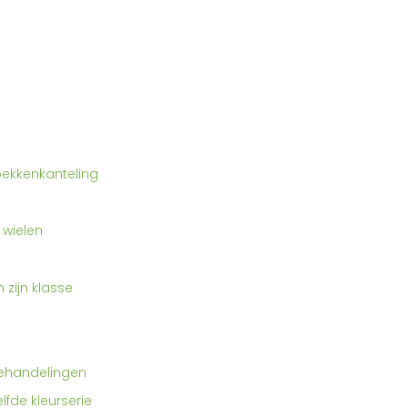
bekkenkanteling
 wielen
zijn klasse
behandelingen
lfde kleurserie