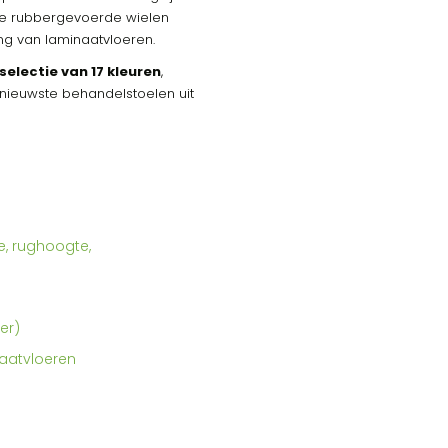
e rubbergevoerde wielen
ng van laminaatvloeren.
selectie van 17 kleuren
,
de nieuwste behandelstoelen uit
e, rughoogte,
er)
naatvloeren