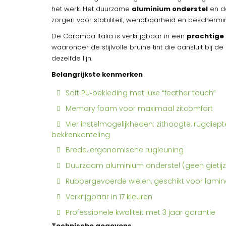
het werk. Het duurzame
aluminium onderstel
en d
zorgen voor stabiliteit, wendbaarheid en beschermi
De Caramba Italia is verkrijgbaar in een
prachtige 
waaronder de stijlvolle bruine tint die aansluit bij 
dezelfde lijn.
Belangrijkste kenmerken
Soft PU‑bekleding met luxe “feather touch”
Memory foam voor maximaal zitcomfort
Vier instelmogelijkheden: zithoogte, rugdiept
bekkenkanteling
Brede, ergonomische rugleuning
Duurzaam aluminium onderstel (geen gietijz
Rubbergevoerde wielen, geschikt voor lami
Verkrijgbaar in 17 kleuren
Professionele kwaliteit met 3 jaar garantie
Technische gegevens