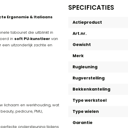
SPECIFICATIES
cte Ergonomie & Italiaans
Actieproduct
ele tabouret die uitblinkt in
Art.nr.
voerd in
soft PU‑kunstleer
van
Gewicht
 een uitzonderlijk zachte en
Merk
Rugleuning
Rugverstelling
Bekkenkanteling
Type werkstoel
ouw lichaam en werkhouding, wat
 beauty, pedicure, PMU,
Type wielen
Garantie
perfecte ondersteuning tijdens