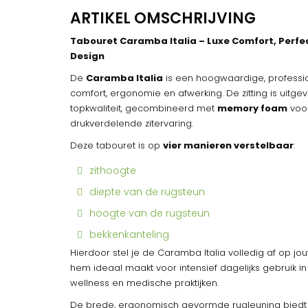
ARTIKEL OMSCHRIJVING
Tabouret Caramba Italia – Luxe Comfort, Perfe
Design
De
Caramba Italia
is een hoogwaardige, profession
comfort, ergonomie en afwerking. De zitting is uitge
topkwaliteit, gecombineerd met
memory foam
voor
drukverdelende zitervaring.
Deze tabouret is op
vier manieren verstelbaar
:
zithoogte
diepte van de rugsteun
hoogte van de rugsteun
bekkenkanteling
Hierdoor stel je de Caramba Italia volledig af op j
hem ideaal maakt voor intensief dagelijks gebruik in
wellness en medische praktijken.
De brede, ergonomisch gevormde rugleuning biedt 