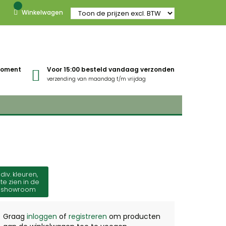
Winkelwagen
gmoment
Voor 15:00 besteld vandaag verzonden
verzending van maandag t/m vrijdag
div. kleuren,
te zien in de
showroom
Graag
inloggen
of
registreren
om producten