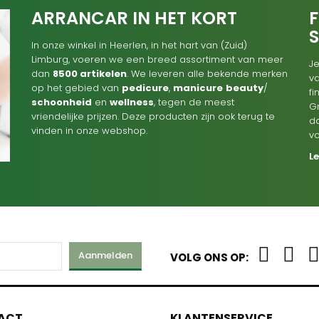
ARRANCAR IN HET KORT
F
In onze winkel in Heerlen, in het hart van (Zuid)
Limburg, voeren we een breed assortiment van meer
Je
dan
8500 artikelen
. We leveren alle bekende merken
va
op het gebied van
pedicure
,
manicure
beauty
/
f
schoonheid
en
wellness
, tegen de meest
G
vriendelijke prijzen. Deze producten zijn ook terug te
d
vinden in onze webshop.
v
L
Aanmelden
VOLG ONS OP:
ACT
KLANTENSERVICE