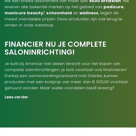
we een breed assortiment van meer dan
8500 artikelen
. We
leveren alle bekende merken op het gebied van
pedicure
,
manicure
beauty
/
schoonheid
en
wellness
, tegen de
meest vriendelijke prijzen. Deze producten zijn ook terug te
vinden in onze webshop.
FINANCIER NU JE COMPLETE
SALONINRICHTING!
Je kunt bij Arrancar niet alleen terecht voor het kopen van
complete saloninrichtingen; je kunt voortaan ook financieren!
Dankzij een samenwerkingsverband met Grenke, kunnen
producten met een kostprijs van meer dan € 500,00 voortaan
gehuurd worden. Maar welke voordelen biedt leasing?
Lees verder