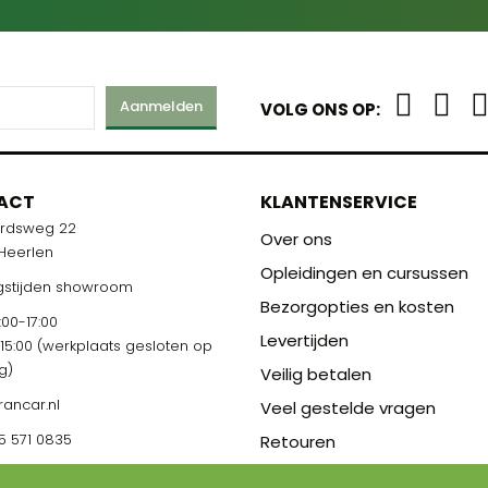
Aanmelden
VOLG ONS OP:
ACT
KLANTENSERVICE
ardsweg 22
Over ons
 Heerlen
Opleidingen en cursussen
stijden showroom
Bezorgopties en kosten
00-17:00
Levertijden
-15:00 (werkplaats gesloten op
g)
Veilig betalen
rancar.nl
Veel gestelde vragen
5 571 0835
Retouren