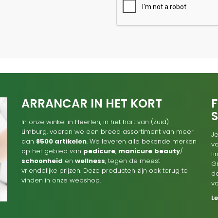
ARRANCAR IN HET KORT
F
In onze winkel in Heerlen, in het hart van (Zuid)
Limburg, voeren we een breed assortiment van meer
Je
dan
8500 artikelen
. We leveren alle bekende merken
va
op het gebied van
pedicure
,
manicure
beauty
/
f
schoonheid
en
wellness
, tegen de meest
G
vriendelijke prijzen. Deze producten zijn ook terug te
d
vinden in onze webshop.
v
L