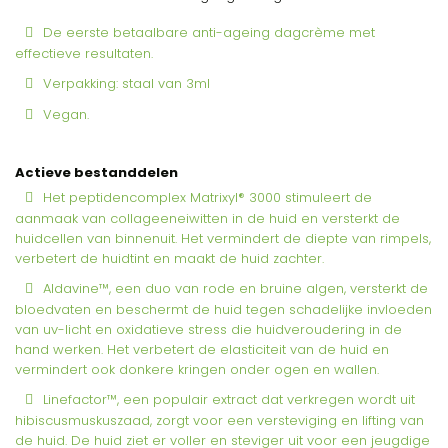
De eerste betaalbare anti-ageing dagcrème met
effectieve resultaten.
Verpakking: staal van 3ml
Vegan.
Actieve bestanddelen
Het peptidencomplex Matrixyl® 3000 stimuleert de
aanmaak van collageeneiwitten in de huid en versterkt de
huidcellen van binnenuit. Het vermindert de diepte van rimpels,
verbetert de huidtint en maakt de huid zachter.
Aldavine™, een duo van rode en bruine algen, versterkt de
bloedvaten en beschermt de huid tegen schadelijke invloeden
van uv-licht en oxidatieve stress die huidveroudering in de
hand werken. Het verbetert de elasticiteit van de huid en
vermindert ook donkere kringen onder ogen en wallen.
Linefactor™, een populair extract dat verkregen wordt uit
hibiscusmuskuszaad, zorgt voor een versteviging en lifting van
de huid. De huid ziet er voller en steviger uit voor een jeugdige